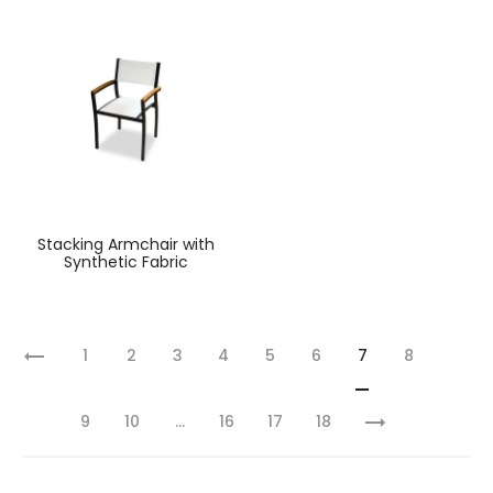
Stacking Armchair with
Synthetic Fabric
1
2
3
4
5
6
7
8
9
10
…
16
17
18