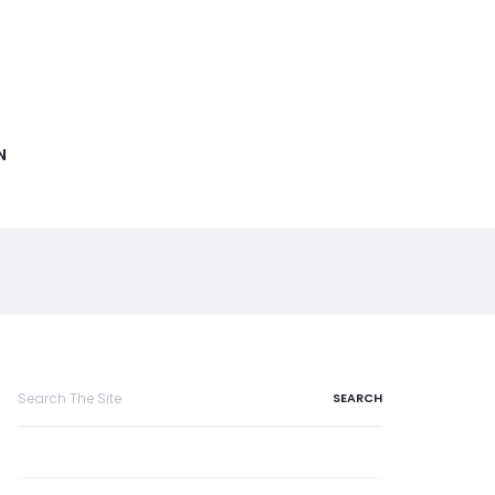
N
Search
for: