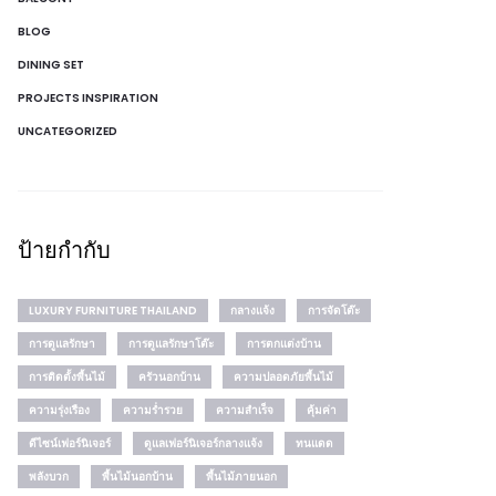
BLOG
DINING SET
PROJECTS INSPIRATION
UNCATEGORIZED
ป้ายกำกับ
LUXURY FURNITURE THAILAND
กลางแจ้ง
การจัดโต๊ะ
การดูแลรักษา
การดูแลรักษาโต๊ะ
การตกแต่งบ้าน
การติดตั้งพื้นไม้
ครัวนอกบ้าน
ความปลอดภัยพื้นไม้
ความรุ่งเรือง
ความร่ำรวย
ความสำเร็จ
คุ้มค่า
ดีไซน์เฟอร์นิเจอร์
ดูแลเฟอร์นิเจอร์กลางแจ้ง
ทนแดด
พลังบวก
พื้นไม้นอกบ้าน
พื้นไม้ภายนอก