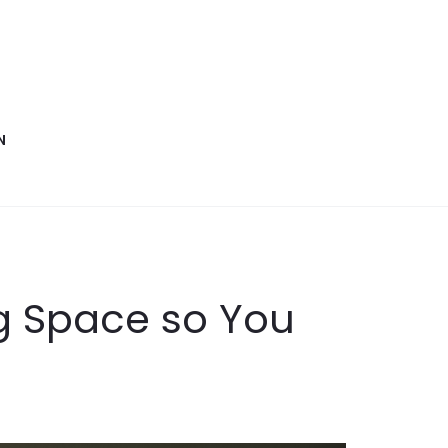
N
g Space so You