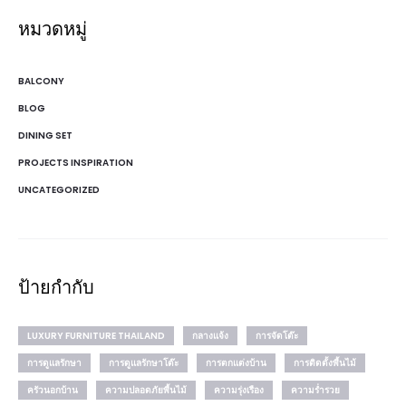
หมวดหมู่
BALCONY
BLOG
DINING SET
PROJECTS INSPIRATION
UNCATEGORIZED
ป้ายกำกับ
LUXURY FURNITURE THAILAND
กลางแจ้ง
การจัดโต๊ะ
การดูแลรักษา
การดูแลรักษาโต๊ะ
การตกแต่งบ้าน
การติดตั้งพื้นไม้
ครัวนอกบ้าน
ความปลอดภัยพื้นไม้
ความรุ่งเรือง
ความร่ำรวย