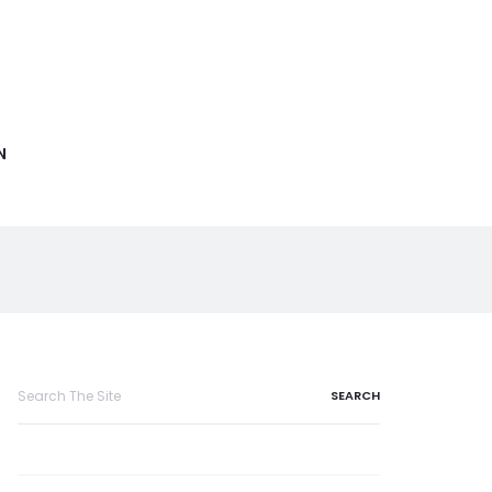
N
Search
for: