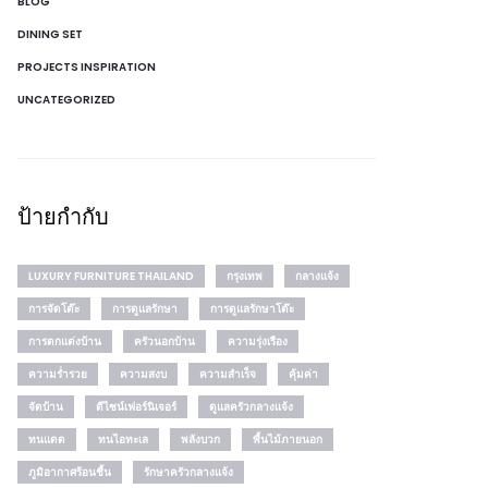
BLOG
DINING SET
PROJECTS INSPIRATION
UNCATEGORIZED
ป้ายกำกับ
LUXURY FURNITURE THAILAND
กรุงเทพ
กลางแจ้ง
การจัดโต๊ะ
การดูแลรักษา
การดูแลรักษาโต๊ะ
การตกแต่งบ้าน
ครัวนอกบ้าน
ความรุ่งเรือง
ความร่ำรวย
ความสงบ
ความสำเร็จ
คุ้มค่า
จัดบ้าน
ดีไซน์เฟอร์นิเจอร์
ดูแลครัวกลางแจ้ง
ทนแดด
ทนไอทะเล
พลังบวก
พื้นไม้ภายนอก
ภูมิอากาศร้อนชื้น
รักษาครัวกลางแจ้ง