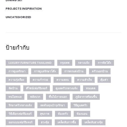
DINING SET
PROJECTS INSPIRATION
UNCATEGORIZED
ป้ายกำกับ
LUXURY FURNITURE THAILAND
กรุงเทพ
กลางแจ้ง
การจัดโต๊ะ
การดูแลรักษา
การดูแลรักษาโต๊ะ
การตกแต่งบ้าน
ครัวนอกบ้าน
ความรุ่งเรือง
ความร่ำรวย
ความสงบ
ความสำเร็จ
คุ้มค่า
จัดบ้าน
ดีไซน์เฟอร์นิเจอร์
ดูแลครัวกลางแจ้ง
ทนแดด
ทนไอทะเล
พลังบวก
พื้นไม้ภายนอก
ภูมิอากาศร้อนชื้น
รักษาครัวกลางแจ้ง
ลดต้นทุนบำรุงรักษา
วิธีดูแลครัว
วิธีเลือกเฟอร์นิเจอร์
สุขภาพ
ห้องครัว
ห้องนอน
ออกแบบเฟอร์นิเจอร์
ฮวงจุ้ย
เคล็ดลับการซื้อ
เคล็ดลับฮวงจุ้ย