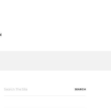
N
Search
for: