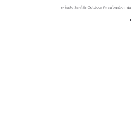
เคล็ดลับเลือกโต๊ะ Outdoor ที่ตอบโจทย์สภา