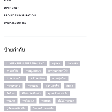
BLOG
DINING SET
PROJECTS INSPIRATION
UNCATEGORIZED
ป้ายกำกับ
LUXURY FURNITURE THAILAND
กรุงเทพ
กลางแจ้ง
การจัดโต๊ะ
การดูแลรักษา
การดูแลรักษาโต๊ะ
การตกแต่งบ้าน
ครัวนอกบ้าน
ความรุ่งเรือง
ความร่ำรวย
ความสงบ
ความสำเร็จ
คุ้มค่า
จัดบ้าน
ดีไซน์เฟอร์นิเจอร์
ดูแลครัวกลางแจ้ง
ทนแดด
ทนไอทะเล
พลังบวก
พื้นไม้ภายนอก
ภูมิอากาศร้อนชื้น
รักษาครัวกลางแจ้ง