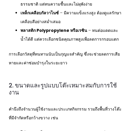
ธรรมชาติ แต่ทนความชื้นและไม่ผุพังง่าย
เหล็กเคลือบกัลวาไนซ์
– มีความแข็งแรงสูง ต้องดูแลรักษา
เคลือบสีอย่างสม่ำเสมอ
พลาสติก Polypropylene หรือเรซิน
– ทนต่อแดดและ
น้ำได้ดี แต่ควรเลือกชนิดคุณภาพสูงเพื่อลดการกรอบแตก
การเลือกวัสดุที่ทนทานนับเป็นกุญแจสำคัญ ซึ่งจะช่วยลดการเสีย
หายและค่าซ่อมบำรุงในระยะยาว
2. ขนาดและรูปแบบโต๊ะเหมาะสมกับการใช้
งาน
คำนึงถึงจำนวนผู้ใช้งานและประเภทกิจกรรม รวมถึงพื้นที่วางโต๊ะ
ที่มีจำกัดหรือกว้างขวาง เช่น