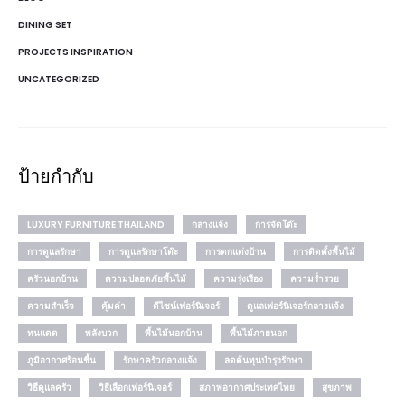
DINING SET
PROJECTS INSPIRATION
UNCATEGORIZED
ป้ายกำกับ
LUXURY FURNITURE THAILAND
กลางแจ้ง
การจัดโต๊ะ
การดูแลรักษา
การดูแลรักษาโต๊ะ
การตกแต่งบ้าน
การติดตั้งพื้นไม้
ครัวนอกบ้าน
ความปลอดภัยพื้นไม้
ความรุ่งเรือง
ความร่ำรวย
ความสำเร็จ
คุ้มค่า
ดีไซน์เฟอร์นิเจอร์
ดูแลเฟอร์นิเจอร์กลางแจ้ง
ทนแดด
พลังบวก
พื้นไม้นอกบ้าน
พื้นไม้ภายนอก
ภูมิอากาศร้อนชื้น
รักษาครัวกลางแจ้ง
ลดต้นทุนบำรุงรักษา
วิธีดูแลครัว
วิธีเลือกเฟอร์นิเจอร์
สภาพอากาศประเทศไทย
สุขภาพ