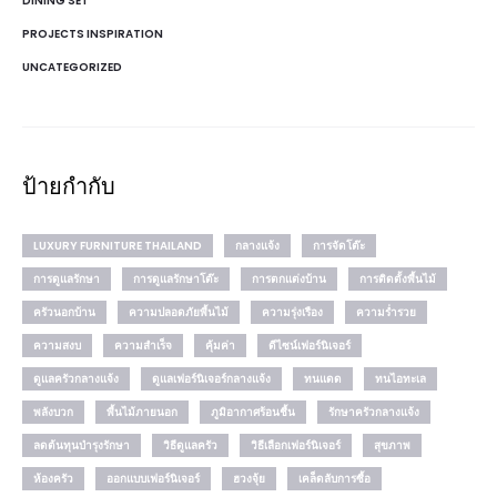
DINING SET
PROJECTS INSPIRATION
UNCATEGORIZED
ป้ายกำกับ
LUXURY FURNITURE THAILAND
กลางแจ้ง
การจัดโต๊ะ
การดูแลรักษา
การดูแลรักษาโต๊ะ
การตกแต่งบ้าน
การติดตั้งพื้นไม้
ครัวนอกบ้าน
ความปลอดภัยพื้นไม้
ความรุ่งเรือง
ความร่ำรวย
ความสงบ
ความสำเร็จ
คุ้มค่า
ดีไซน์เฟอร์นิเจอร์
ดูแลครัวกลางแจ้ง
ดูแลเฟอร์นิเจอร์กลางแจ้ง
ทนแดด
ทนไอทะเล
พลังบวก
พื้นไม้ภายนอก
ภูมิอากาศร้อนชื้น
รักษาครัวกลางแจ้ง
ลดต้นทุนบำรุงรักษา
วิธีดูแลครัว
วิธีเลือกเฟอร์นิเจอร์
สุขภาพ
ห้องครัว
ออกแบบเฟอร์นิเจอร์
ฮวงจุ้ย
เคล็ดลับการซื้อ