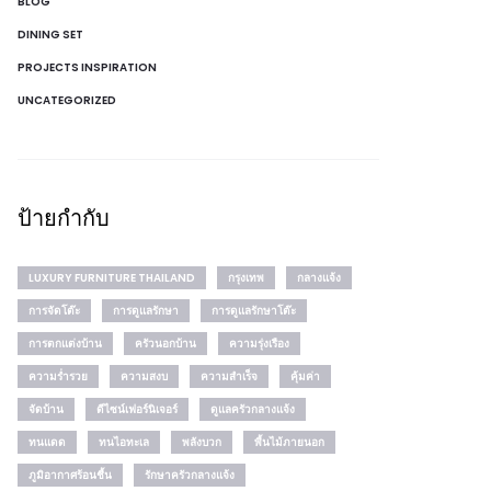
BLOG
DINING SET
PROJECTS INSPIRATION
UNCATEGORIZED
ป้ายกำกับ
LUXURY FURNITURE THAILAND
กรุงเทพ
กลางแจ้ง
การจัดโต๊ะ
การดูแลรักษา
การดูแลรักษาโต๊ะ
การตกแต่งบ้าน
ครัวนอกบ้าน
ความรุ่งเรือง
ความร่ำรวย
ความสงบ
ความสำเร็จ
คุ้มค่า
จัดบ้าน
ดีไซน์เฟอร์นิเจอร์
ดูแลครัวกลางแจ้ง
ทนแดด
ทนไอทะเล
พลังบวก
พื้นไม้ภายนอก
ภูมิอากาศร้อนชื้น
รักษาครัวกลางแจ้ง