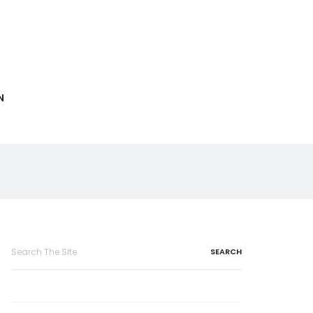
N
Search
for: