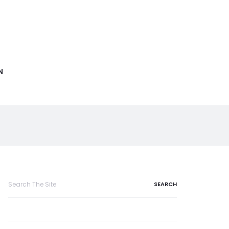
N
Search
for: