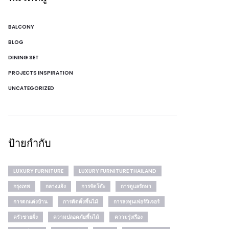
BALCONY
BLOG
DINING SET
PROJECTS INSPIRATION
UNCATEGORIZED
ป้ายกำกับ
LUXURY FURNITURE
LUXURY FURNITURE THAILAND
กรุงเทพ
กลางแจ้ง
การจัดโต๊ะ
การดูแลรักษา
การตกแต่งบ้าน
การติดตั้งพื้นไม้
การลงทุนเฟอร์นิเจอร์
ครัวชายฝั่ง
ความปลอดภัยพื้นไม้
ความรุ่งเรือง