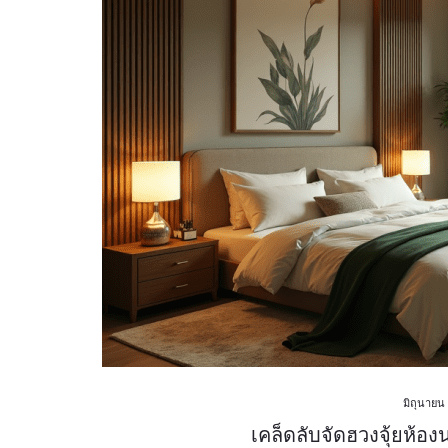
มิถุนายน
เคล็ดลับจัดฮวงจุ้ยห้