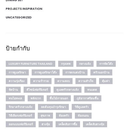
DINING SET
PROJECTS INSPIRATION
UNCATEGORIZED
ป้ายกำกับ
LUXURY FURNITURE THAILAND
กรุงเทพ
กลางแจ้ง
การจัดโต๊ะ
การดูแลรักษา
การดูแลรักษาโต๊ะ
การตกแต่งบ้าน
ครัวนอกบ้าน
ความรุ่งเรือง
ความร่ำรวย
ความสงบ
ความสำเร็จ
คุ้มค่า
จัดบ้าน
ดีไซน์เฟอร์นิเจอร์
ดูแลครัวกลางแจ้ง
ทนแดด
ทนไอทะเล
พลังบวก
พื้นไม้ภายนอก
ภูมิอากาศร้อนชื้น
รักษาครัวกลางแจ้ง
ลดต้นทุนบำรุงรักษา
วิธีดูแลครัว
วิธีเลือกเฟอร์นิเจอร์
สุขภาพ
ห้องครัว
ห้องนอน
ออกแบบเฟอร์นิเจอร์
ฮวงจุ้ย
เคล็ดลับการซื้อ
เคล็ดลับฮวงจุ้ย