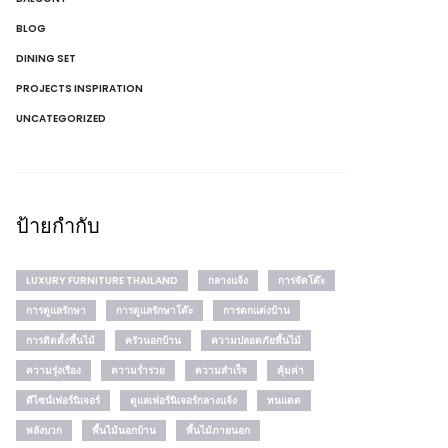
BLOG
DINING SET
PROJECTS INSPIRATION
UNCATEGORIZED
ป้ายกำกับ
LUXURY FURNITURE THAILAND
กลางแจ้ง
การจัดโต๊ะ
การดูแลรักษา
การดูแลรักษาโต๊ะ
การตกแต่งบ้าน
การติดตั้งพื้นไม้
ครัวนอกบ้าน
ความปลอดภัยพื้นไม้
ความรุ่งเรือง
ความร่ำรวย
ความสำเร็จ
คุ้มค่า
ดีไซน์เฟอร์นิเจอร์
ดูแลเฟอร์นิเจอร์กลางแจ้ง
ทนแดด
พลังบวก
พื้นไม้นอกบ้าน
พื้นไม้ภายนอก