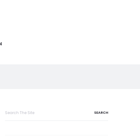
N
Search
for: