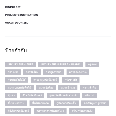
DINING SET
PROJECTS INSPIRATION
UNCATEGORIZED
ป้ายกำกับ
LUXURY FURNITURE
LUXURY FURNITURE THAILAND
กรุงเทพ
กลางแจ้ง
การจัดโต๊ะ
การดูแลรักษา
การตกแต่งบ้าน
การติดตั้งพื้นไม้
การลงทุนเฟอร์นิเจอร์
ครัวชายฝั่ง
ความปลอดภัยพื้นไม้
ความรุ่งเรือง
ความร่ำรวย
ความสำเร็จ
คุ้มค่า
ดีไซน์เฟอร์นิเจอร์
ดูแลเฟอร์นิเจอร์กลางแจ้ง
พลังบวก
พื้นไม้นอกบ้าน
พื้นไม้ภายนอก
ภูมิอากาศร้อนชื้น
ลดต้นทุนบำรุงรักษา
วิธีเลือกเฟอร์นิเจอร์
สภาพอากาศประเทศไทย
สร้างครัวกลางแจ้ง