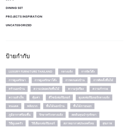
DINING SET
PROJECTS INSPIRATION
UNCATEGORIZED
ป้ายกำกับ
LUXURY FURNITURE THAILAND
กลางแจ้ง
การจัดโต๊ะ
การดูแลรักษา
การดูแลรักษาโต๊ะ
การตกแต่งบ้าน
การติดตั้งพื้นไม้
ครัวนอกบ้าน
ความปลอดภัยพื้นไม้
ความรุ่งเรือง
ความร่ำรวย
ความสำเร็จ
คุ้มค่า
ดีไซน์เฟอร์นิเจอร์
ดูแลเฟอร์นิเจอร์กลางแจ้ง
ทนแดด
พลังบวก
พื้นไม้นอกบ้าน
พื้นไม้ภายนอก
ภูมิอากาศร้อนชื้น
รักษาครัวกลางแจ้ง
ลดต้นทุนบำรุงรักษา
วิธีดูแลครัว
วิธีเลือกเฟอร์นิเจอร์
สภาพอากาศประเทศไทย
สุขภาพ