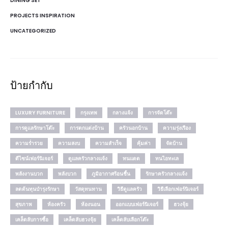
DINING SET
PROJECTS INSPIRATION
UNCATEGORIZED
ป้ายกำกับ
LUXURY FURNITURE
กรุงเทพ
กลางแจ้ง
การจัดโต๊ะ
การดูแลรักษาโต๊ะ
การตกแต่งบ้าน
ครัวนอกบ้าน
ความรุ่งเรือง
ความร่ำรวย
ความสงบ
ความสำเร็จ
คุ้มค่า
จัดบ้าน
ดีไซน์เฟอร์นิเจอร์
ดูแลครัวกลางแจ้ง
ทนแดด
ทนไอทะเล
พลังงานบวก
พลังบวก
ภูมิอากาศร้อนชื้น
รักษาครัวกลางแจ้ง
ลดต้นทุนบำรุงรักษา
วัสดุทนทาน
วิธีดูแลครัว
วิธีเลือกเฟอร์นิเจอร์
สุขภาพ
ห้องครัว
ห้องนอน
ออกแบบเฟอร์นิเจอร์
ฮวงจุ้ย
เคล็ดลับการซื้อ
เคล็ดลับฮวงจุ้ย
เคล็ดลับเลือกโต๊ะ