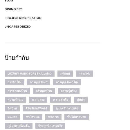
BLOG
DINING SET
PROJECTS INSPIRATION
UNCATEGORIZED
ป้ายกำกับ
LUXURY FURNITURE THAILAND
กรุงเทพ
กลางแจ้ง
การจัดโต๊ะ
การดูแลรักษา
การดูแลรักษาโต๊ะ
การตกแต่งบ้าน
ครัวนอกบ้าน
ความรุ่งเรือง
ความร่ำรวย
ความสงบ
ความสำเร็จ
คุ้มค่า
จัดบ้าน
ดีไซน์เฟอร์นิเจอร์
ดูแลครัวกลางแจ้ง
ทนแดด
ทนไอทะเล
พลังบวก
พื้นไม้ภายนอก
ภูมิอากาศร้อนชื้น
รักษาครัวกลางแจ้ง