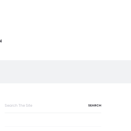
N
Search
for: