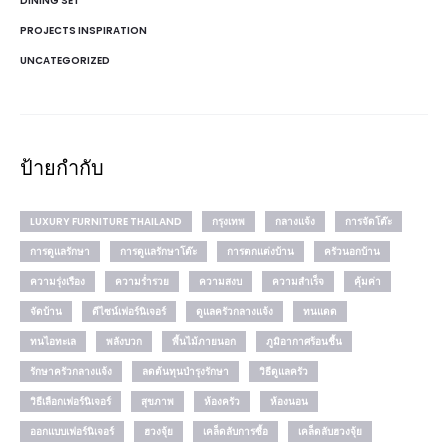
DINING SET
PROJECTS INSPIRATION
UNCATEGORIZED
ป้ายกำกับ
LUXURY FURNITURE THAILAND
กรุงเทพ
กลางแจ้ง
การจัดโต๊ะ
การดูแลรักษา
การดูแลรักษาโต๊ะ
การตกแต่งบ้าน
ครัวนอกบ้าน
ความรุ่งเรือง
ความร่ำรวย
ความสงบ
ความสำเร็จ
คุ้มค่า
จัดบ้าน
ดีไซน์เฟอร์นิเจอร์
ดูแลครัวกลางแจ้ง
ทนแดด
ทนไอทะเล
พลังบวก
พื้นไม้ภายนอก
ภูมิอากาศร้อนชื้น
รักษาครัวกลางแจ้ง
ลดต้นทุนบำรุงรักษา
วิธีดูแลครัว
วิธีเลือกเฟอร์นิเจอร์
สุขภาพ
ห้องครัว
ห้องนอน
ออกแบบเฟอร์นิเจอร์
ฮวงจุ้ย
เคล็ดลับการซื้อ
เคล็ดลับฮวงจุ้ย