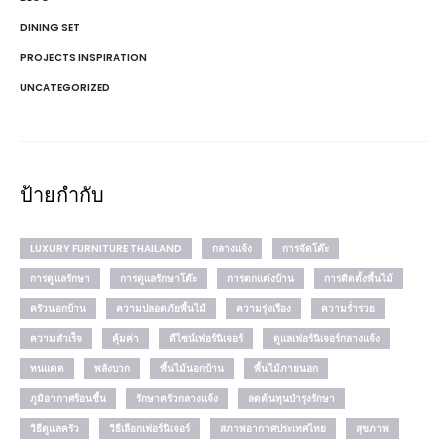
DINING SET
PROJECTS INSPIRATION
UNCATEGORIZED
ป้ายกำกับ
LUXURY FURNITURE THAILAND
กลางแจ้ง
การจัดโต๊ะ
การดูแลรักษา
การดูแลรักษาโต๊ะ
การตกแต่งบ้าน
การติดตั้งพื้นไม้
ครัวนอกบ้าน
ความปลอดภัยพื้นไม้
ความรุ่งเรือง
ความร่ำรวย
ความสำเร็จ
คุ้มค่า
ดีไซน์เฟอร์นิเจอร์
ดูแลเฟอร์นิเจอร์กลางแจ้ง
ทนแดด
พลังบวก
พื้นไม้นอกบ้าน
พื้นไม้ภายนอก
ภูมิอากาศร้อนชื้น
รักษาครัวกลางแจ้ง
ลดต้นทุนบำรุงรักษา
วิธีดูแลครัว
วิธีเลือกเฟอร์นิเจอร์
สภาพอากาศประเทศไทย
สุขภาพ