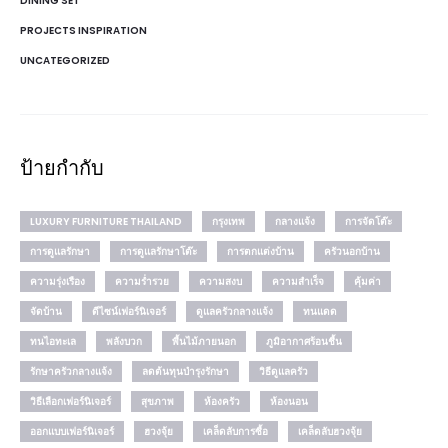
DINING SET
PROJECTS INSPIRATION
UNCATEGORIZED
ป้ายกำกับ
LUXURY FURNITURE THAILAND
กรุงเทพ
กลางแจ้ง
การจัดโต๊ะ
การดูแลรักษา
การดูแลรักษาโต๊ะ
การตกแต่งบ้าน
ครัวนอกบ้าน
ความรุ่งเรือง
ความร่ำรวย
ความสงบ
ความสำเร็จ
คุ้มค่า
จัดบ้าน
ดีไซน์เฟอร์นิเจอร์
ดูแลครัวกลางแจ้ง
ทนแดด
ทนไอทะเล
พลังบวก
พื้นไม้ภายนอก
ภูมิอากาศร้อนชื้น
รักษาครัวกลางแจ้ง
ลดต้นทุนบำรุงรักษา
วิธีดูแลครัว
วิธีเลือกเฟอร์นิเจอร์
สุขภาพ
ห้องครัว
ห้องนอน
ออกแบบเฟอร์นิเจอร์
ฮวงจุ้ย
เคล็ดลับการซื้อ
เคล็ดลับฮวงจุ้ย