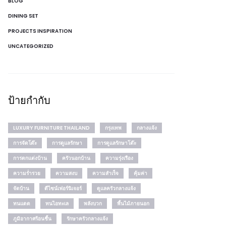
BLOG
DINING SET
PROJECTS INSPIRATION
UNCATEGORIZED
ป้ายกำกับ
LUXURY FURNITURE THAILAND
กรุงเทพ
กลางแจ้ง
การจัดโต๊ะ
การดูแลรักษา
การดูแลรักษาโต๊ะ
การตกแต่งบ้าน
ครัวนอกบ้าน
ความรุ่งเรือง
ความร่ำรวย
ความสงบ
ความสำเร็จ
คุ้มค่า
จัดบ้าน
ดีไซน์เฟอร์นิเจอร์
ดูแลครัวกลางแจ้ง
ทนแดด
ทนไอทะเล
พลังบวก
พื้นไม้ภายนอก
ภูมิอากาศร้อนชื้น
รักษาครัวกลางแจ้ง