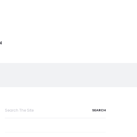
N
Search
for: