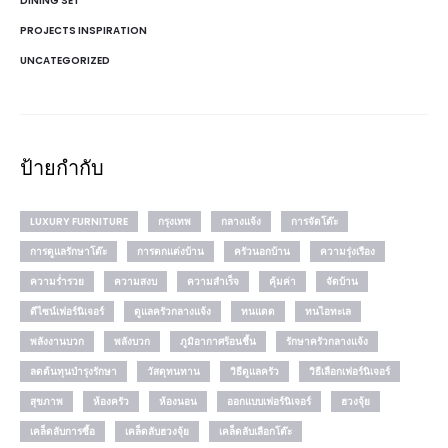
DINING SET
PROJECTS INSPIRATION
UNCATEGORIZED
ป้ายกำกับ
LUXURY FURNITURE
กรุงเทพ
กลางแจ้ง
การจัดโต๊ะ
การดูแลรักษาโต๊ะ
การตกแต่งบ้าน
ครัวนอกบ้าน
ความรุ่งเรือง
ความร่ำรวย
ความสงบ
ความสำเร็จ
คุ้มค่า
จัดบ้าน
ดีไซน์เฟอร์นิเจอร์
ดูแลครัวกลางแจ้ง
ทนแดด
ทนไอทะเล
พลังงานบวก
พลังบวก
ภูมิอากาศร้อนชื้น
รักษาครัวกลางแจ้ง
ลดต้นทุนบำรุงรักษา
วัสดุทนทาน
วิธีดูแลครัว
วิธีเลือกเฟอร์นิเจอร์
สุขภาพ
ห้องครัว
ห้องนอน
ออกแบบเฟอร์นิเจอร์
ฮวงจุ้ย
เคล็ดลับการซื้อ
เคล็ดลับฮวงจุ้ย
เคล็ดลับเลือกโต๊ะ