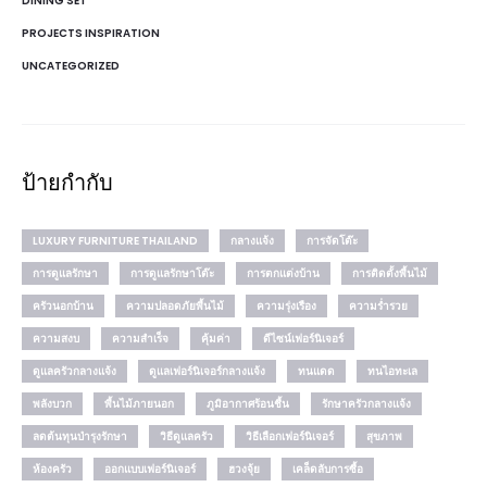
DINING SET
PROJECTS INSPIRATION
UNCATEGORIZED
ป้ายกำกับ
LUXURY FURNITURE THAILAND
กลางแจ้ง
การจัดโต๊ะ
การดูแลรักษา
การดูแลรักษาโต๊ะ
การตกแต่งบ้าน
การติดตั้งพื้นไม้
ครัวนอกบ้าน
ความปลอดภัยพื้นไม้
ความรุ่งเรือง
ความร่ำรวย
ความสงบ
ความสำเร็จ
คุ้มค่า
ดีไซน์เฟอร์นิเจอร์
ดูแลครัวกลางแจ้ง
ดูแลเฟอร์นิเจอร์กลางแจ้ง
ทนแดด
ทนไอทะเล
พลังบวก
พื้นไม้ภายนอก
ภูมิอากาศร้อนชื้น
รักษาครัวกลางแจ้ง
ลดต้นทุนบำรุงรักษา
วิธีดูแลครัว
วิธีเลือกเฟอร์นิเจอร์
สุขภาพ
ห้องครัว
ออกแบบเฟอร์นิเจอร์
ฮวงจุ้ย
เคล็ดลับการซื้อ