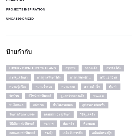
DINING SET
PROJECTS INSPIRATION
UNCATEGORIZED
ป้ายกำกับ
LUXURY FURNITURE THAILAND
กรุงเทพ
กลางแจ้ง
การจัดโต๊ะ
การดูแลรักษา
การดูแลรักษาโต๊ะ
การตกแต่งบ้าน
ครัวนอกบ้าน
ความรุ่งเรือง
ความร่ำรวย
ความสงบ
ความสำเร็จ
คุ้มค่า
จัดบ้าน
ดีไซน์เฟอร์นิเจอร์
ดูแลครัวกลางแจ้ง
ทนแดด
ทนไอทะเล
พลังบวก
พื้นไม้ภายนอก
ภูมิอากาศร้อนชื้น
รักษาครัวกลางแจ้ง
ลดต้นทุนบำรุงรักษา
วิธีดูแลครัว
วิธีเลือกเฟอร์นิเจอร์
สุขภาพ
ห้องครัว
ห้องนอน
ออกแบบเฟอร์นิเจอร์
ฮวงจุ้ย
เคล็ดลับการซื้อ
เคล็ดลับฮวงจุ้ย