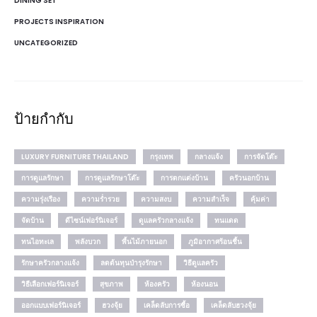
DINING SET
PROJECTS INSPIRATION
UNCATEGORIZED
ป้ายกำกับ
LUXURY FURNITURE THAILAND
กรุงเทพ
กลางแจ้ง
การจัดโต๊ะ
การดูแลรักษา
การดูแลรักษาโต๊ะ
การตกแต่งบ้าน
ครัวนอกบ้าน
ความรุ่งเรือง
ความร่ำรวย
ความสงบ
ความสำเร็จ
คุ้มค่า
จัดบ้าน
ดีไซน์เฟอร์นิเจอร์
ดูแลครัวกลางแจ้ง
ทนแดด
ทนไอทะเล
พลังบวก
พื้นไม้ภายนอก
ภูมิอากาศร้อนชื้น
รักษาครัวกลางแจ้ง
ลดต้นทุนบำรุงรักษา
วิธีดูแลครัว
วิธีเลือกเฟอร์นิเจอร์
สุขภาพ
ห้องครัว
ห้องนอน
ออกแบบเฟอร์นิเจอร์
ฮวงจุ้ย
เคล็ดลับการซื้อ
เคล็ดลับฮวงจุ้ย