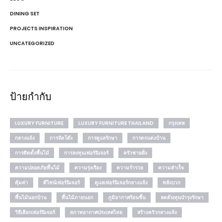
DINING SET
PROJECTS INSPIRATION
UNCATEGORIZED
ป้ายกำกับ
LUXURY FURNITURE
LUXURY FURNITURE THAILAND
กรุงเทพ
กลางแจ้ง
การจัดโต๊ะ
การดูแลรักษา
การตกแต่งบ้าน
การติดตั้งพื้นไม้
การลงทุนเฟอร์นิเจอร์
ครัวชายฝั่ง
ความปลอดภัยพื้นไม้
ความรุ่งเรือง
ความร่ำรวย
ความสำเร็จ
คุ้มค่า
ดีไซน์เฟอร์นิเจอร์
ดูแลเฟอร์นิเจอร์กลางแจ้ง
พลังบวก
พื้นไม้นอกบ้าน
พื้นไม้ภายนอก
ภูมิอากาศร้อนชื้น
ลดต้นทุนบำรุงรักษา
วิธีเลือกเฟอร์นิเจอร์
สภาพอากาศประเทศไทย
สร้างครัวกลางแจ้ง