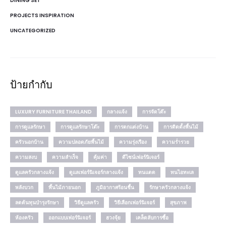
DINING SET
PROJECTS INSPIRATION
UNCATEGORIZED
ป้ายกำกับ
LUXURY FURNITURE THAILAND
กลางแจ้ง
การจัดโต๊ะ
การดูแลรักษา
การดูแลรักษาโต๊ะ
การตกแต่งบ้าน
การติดตั้งพื้นไม้
ครัวนอกบ้าน
ความปลอดภัยพื้นไม้
ความรุ่งเรือง
ความร่ำรวย
ความสงบ
ความสำเร็จ
คุ้มค่า
ดีไซน์เฟอร์นิเจอร์
ดูแลครัวกลางแจ้ง
ดูแลเฟอร์นิเจอร์กลางแจ้ง
ทนแดด
ทนไอทะเล
พลังบวก
พื้นไม้ภายนอก
ภูมิอากาศร้อนชื้น
รักษาครัวกลางแจ้ง
ลดต้นทุนบำรุงรักษา
วิธีดูแลครัว
วิธีเลือกเฟอร์นิเจอร์
สุขภาพ
ห้องครัว
ออกแบบเฟอร์นิเจอร์
ฮวงจุ้ย
เคล็ดลับการซื้อ