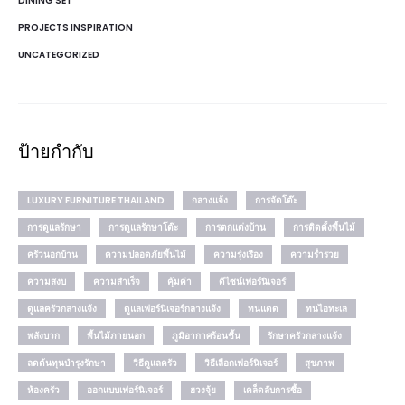
DINING SET
PROJECTS INSPIRATION
UNCATEGORIZED
ป้ายกำกับ
LUXURY FURNITURE THAILAND
กลางแจ้ง
การจัดโต๊ะ
การดูแลรักษา
การดูแลรักษาโต๊ะ
การตกแต่งบ้าน
การติดตั้งพื้นไม้
ครัวนอกบ้าน
ความปลอดภัยพื้นไม้
ความรุ่งเรือง
ความร่ำรวย
ความสงบ
ความสำเร็จ
คุ้มค่า
ดีไซน์เฟอร์นิเจอร์
ดูแลครัวกลางแจ้ง
ดูแลเฟอร์นิเจอร์กลางแจ้ง
ทนแดด
ทนไอทะเล
พลังบวก
พื้นไม้ภายนอก
ภูมิอากาศร้อนชื้น
รักษาครัวกลางแจ้ง
ลดต้นทุนบำรุงรักษา
วิธีดูแลครัว
วิธีเลือกเฟอร์นิเจอร์
สุขภาพ
ห้องครัว
ออกแบบเฟอร์นิเจอร์
ฮวงจุ้ย
เคล็ดลับการซื้อ