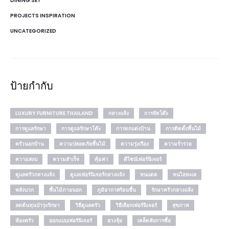
DINING SET
PROJECTS INSPIRATION
UNCATEGORIZED
ป้ายกำกับ
LUXURY FURNITURE THAILAND
กลางแจ้ง
การจัดโต๊ะ
การดูแลรักษา
การดูแลรักษาโต๊ะ
การตกแต่งบ้าน
การติดตั้งพื้นไม้
ครัวนอกบ้าน
ความปลอดภัยพื้นไม้
ความรุ่งเรือง
ความร่ำรวย
ความสงบ
ความสำเร็จ
คุ้มค่า
ดีไซน์เฟอร์นิเจอร์
ดูแลครัวกลางแจ้ง
ดูแลเฟอร์นิเจอร์กลางแจ้ง
ทนแดด
ทนไอทะเล
พลังบวก
พื้นไม้ภายนอก
ภูมิอากาศร้อนชื้น
รักษาครัวกลางแจ้ง
ลดต้นทุนบำรุงรักษา
วิธีดูแลครัว
วิธีเลือกเฟอร์นิเจอร์
สุขภาพ
ห้องครัว
ออกแบบเฟอร์นิเจอร์
ฮวงจุ้ย
เคล็ดลับการซื้อ