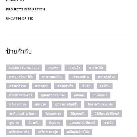
DINING SET
PROJECTS INSPIRATION
UNCATEGORIZED
ป้ายกำกับ
LUXURY FURNITURE
กรุงเทพ
กลางแจ้ง
การจัดโต๊ะ
การดูแลรักษาโต๊ะ
การตกแต่งบ้าน
ครัวนอกบ้าน
ความรุ่งเรือง
ความร่ำรวย
ความสงบ
ความสำเร็จ
คุ้มค่า
จัดบ้าน
ดีไซน์เฟอร์นิเจอร์
ดูแลครัวกลางแจ้ง
ทนแดด
ทนไอทะเล
พลังงานบวก
พลังบวก
ภูมิอากาศร้อนชื้น
รักษาครัวกลางแจ้ง
ลดต้นทุนบำรุงรักษา
วัสดุทนทาน
วิธีดูแลครัว
วิธีเลือกเฟอร์นิเจอร์
สุขภาพ
ห้องครัว
ห้องนอน
ออกแบบเฟอร์นิเจอร์
ฮวงจุ้ย
เคล็ดลับการซื้อ
เคล็ดลับฮวงจุ้ย
เคล็ดลับเลือกโต๊ะ