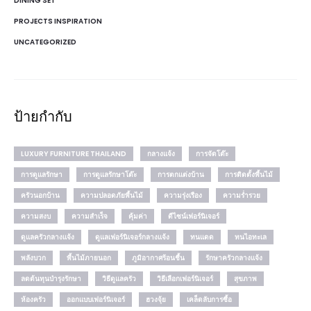
DINING SET
PROJECTS INSPIRATION
UNCATEGORIZED
ป้ายกำกับ
LUXURY FURNITURE THAILAND
กลางแจ้ง
การจัดโต๊ะ
การดูแลรักษา
การดูแลรักษาโต๊ะ
การตกแต่งบ้าน
การติดตั้งพื้นไม้
ครัวนอกบ้าน
ความปลอดภัยพื้นไม้
ความรุ่งเรือง
ความร่ำรวย
ความสงบ
ความสำเร็จ
คุ้มค่า
ดีไซน์เฟอร์นิเจอร์
ดูแลครัวกลางแจ้ง
ดูแลเฟอร์นิเจอร์กลางแจ้ง
ทนแดด
ทนไอทะเล
พลังบวก
พื้นไม้ภายนอก
ภูมิอากาศร้อนชื้น
รักษาครัวกลางแจ้ง
ลดต้นทุนบำรุงรักษา
วิธีดูแลครัว
วิธีเลือกเฟอร์นิเจอร์
สุขภาพ
ห้องครัว
ออกแบบเฟอร์นิเจอร์
ฮวงจุ้ย
เคล็ดลับการซื้อ