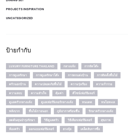
DINING SET
PROJECTS INSPIRATION
UNCATEGORIZED
ป้ายกำกับ
LUXURY FURNITURE THAILAND
กลางแจ้ง
การจัดโต๊ะ
การดูแลรักษา
การดูแลรักษาโต๊ะ
การตกแต่งบ้าน
การติดตั้งพื้นไม้
ครัวนอกบ้าน
ความปลอดภัยพื้นไม้
ความรุ่งเรือง
ความร่ำรวย
ความสงบ
ความสำเร็จ
คุ้มค่า
ดีไซน์เฟอร์นิเจอร์
ดูแลครัวกลางแจ้ง
ดูแลเฟอร์นิเจอร์กลางแจ้ง
ทนแดด
ทนไอทะเล
พลังบวก
พื้นไม้ภายนอก
ภูมิอากาศร้อนชื้น
รักษาครัวกลางแจ้ง
ลดต้นทุนบำรุงรักษา
วิธีดูแลครัว
วิธีเลือกเฟอร์นิเจอร์
สุขภาพ
ห้องครัว
ออกแบบเฟอร์นิเจอร์
ฮวงจุ้ย
เคล็ดลับการซื้อ