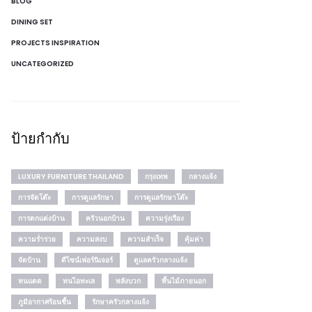
BLOG
DINING SET
PROJECTS INSPIRATION
UNCATEGORIZED
ป้ายกำกับ
LUXURY FURNITURE THAILAND
กรุงเทพ
กลางแจ้ง
การจัดโต๊ะ
การดูแลรักษา
การดูแลรักษาโต๊ะ
การตกแต่งบ้าน
ครัวนอกบ้าน
ความรุ่งเรือง
ความร่ำรวย
ความสงบ
ความสำเร็จ
คุ้มค่า
จัดบ้าน
ดีไซน์เฟอร์นิเจอร์
ดูแลครัวกลางแจ้ง
ทนแดด
ทนไอทะเล
พลังบวก
พื้นไม้ภายนอก
ภูมิอากาศร้อนชื้น
รักษาครัวกลางแจ้ง