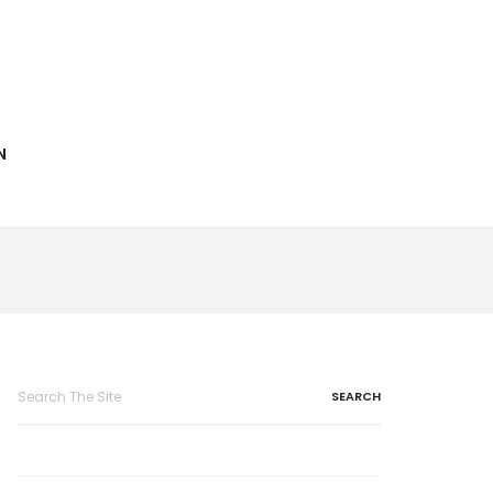
N
Search
for: