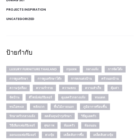
DINING SET
PROJECTS INSPIRATION
UNCATEGORIZED
ป้ายกำกับ
LUXURY FURNITURE THAILAND
กรุงเทพ
กลางแจ้ง
การจัดโต๊ะ
การดูแลรักษา
การดูแลรักษาโต๊ะ
การตกแต่งบ้าน
ครัวนอกบ้าน
ความรุ่งเรือง
ความร่ำรวย
ความสงบ
ความสำเร็จ
คุ้มค่า
จัดบ้าน
ดีไซน์เฟอร์นิเจอร์
ดูแลครัวกลางแจ้ง
ทนแดด
ทนไอทะเล
พลังบวก
พื้นไม้ภายนอก
ภูมิอากาศร้อนชื้น
รักษาครัวกลางแจ้ง
ลดต้นทุนบำรุงรักษา
วิธีดูแลครัว
วิธีเลือกเฟอร์นิเจอร์
สุขภาพ
ห้องครัว
ห้องนอน
ออกแบบเฟอร์นิเจอร์
ฮวงจุ้ย
เคล็ดลับการซื้อ
เคล็ดลับฮวงจุ้ย