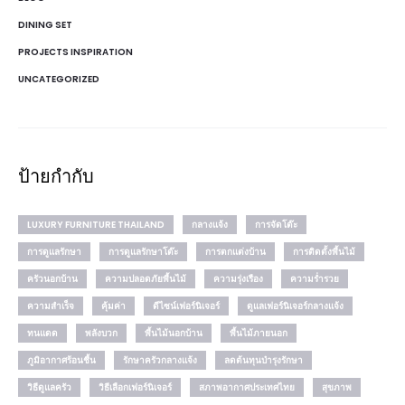
DINING SET
PROJECTS INSPIRATION
UNCATEGORIZED
ป้ายกำกับ
LUXURY FURNITURE THAILAND
กลางแจ้ง
การจัดโต๊ะ
การดูแลรักษา
การดูแลรักษาโต๊ะ
การตกแต่งบ้าน
การติดตั้งพื้นไม้
ครัวนอกบ้าน
ความปลอดภัยพื้นไม้
ความรุ่งเรือง
ความร่ำรวย
ความสำเร็จ
คุ้มค่า
ดีไซน์เฟอร์นิเจอร์
ดูแลเฟอร์นิเจอร์กลางแจ้ง
ทนแดด
พลังบวก
พื้นไม้นอกบ้าน
พื้นไม้ภายนอก
ภูมิอากาศร้อนชื้น
รักษาครัวกลางแจ้ง
ลดต้นทุนบำรุงรักษา
วิธีดูแลครัว
วิธีเลือกเฟอร์นิเจอร์
สภาพอากาศประเทศไทย
สุขภาพ