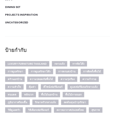
DINING SET
PROJECTS INSPIRATION
UNCATEGORIZED
ป้ายกำกับ
LUXURY FURNITURE THAILAND
กลางแจ้ง
การจัดโต๊ะ
การดูแลรักษา
การดูแลรักษาโต๊ะ
การตกแต่งบ้าน
การติดตั้งพื้นไม้
ครัวนอกบ้าน
ความปลอดภัยพื้นไม้
ความรุ่งเรือง
ความร่ำรวย
ความสำเร็จ
คุ้มค่า
ดีไซน์เฟอร์นิเจอร์
ดูแลเฟอร์นิเจอร์กลางแจ้ง
ทนแดด
พลังบวก
พื้นไม้นอกบ้าน
พื้นไม้ภายนอก
ภูมิอากาศร้อนชื้น
รักษาครัวกลางแจ้ง
ลดต้นทุนบำรุงรักษา
วิธีดูแลครัว
วิธีเลือกเฟอร์นิเจอร์
สภาพอากาศประเทศไทย
สุขภาพ