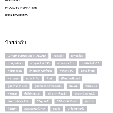
DINING SET
PROJECTS INSPIRATION
UNCATEGORIZED
ป้ายกำกับ
LUXURY FURNITURE THAILAND
กลางแจ้ง
การจัดโต๊ะ
การดูแลรักษา
การดูแลรักษาโต๊ะ
การตกแต่งบ้าน
การติดตั้งพื้นไม้
ครัวนอกบ้าน
ความปลอดภัยพื้นไม้
ความรุ่งเรือง
ความร่ำรวย
ความสงบ
ความสำเร็จ
คุ้มค่า
ดีไซน์เฟอร์นิเจอร์
ดูแลครัวกลางแจ้ง
ดูแลเฟอร์นิเจอร์กลางแจ้ง
ทนแดด
ทนไอทะเล
พลังบวก
พื้นไม้ภายนอก
ภูมิอากาศร้อนชื้น
รักษาครัวกลางแจ้ง
ลดต้นทุนบำรุงรักษา
วิธีดูแลครัว
วิธีเลือกเฟอร์นิเจอร์
สุขภาพ
ห้องครัว
ออกแบบเฟอร์นิเจอร์
ฮวงจุ้ย
เคล็ดลับการซื้อ