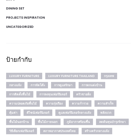
DINING SET
PROJECTS INSPIRATION
UNCATEGORIZED
ป้ายกำกับ
LUXURY FURNITURE
LUXURY FURNITURE THAILAND
กรุงเทพ
กลางแจ้ง
การจัดโต๊ะ
การดูแลรักษา
การตกแต่งบ้าน
การติดตั้งพื้นไม้
การลงทุนเฟอร์นิเจอร์
ครัวชายฝั่ง
ความปลอดภัยพื้นไม้
ความรุ่งเรือง
ความร่ำรวย
ความสำเร็จ
คุ้มค่า
ดีไซน์เฟอร์นิเจอร์
ดูแลเฟอร์นิเจอร์กลางแจ้ง
พลังบวก
พื้นไม้นอกบ้าน
พื้นไม้ภายนอก
ภูมิอากาศร้อนชื้น
ลดต้นทุนบำรุงรักษา
วิธีเลือกเฟอร์นิเจอร์
สภาพอากาศประเทศไทย
สร้างครัวกลางแจ้ง