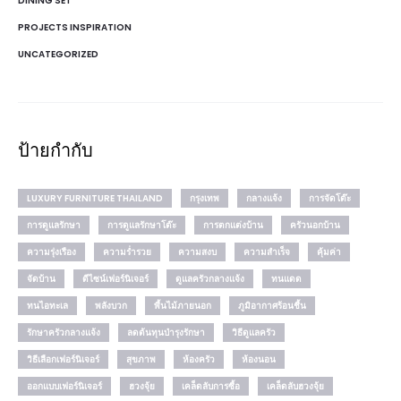
DINING SET
PROJECTS INSPIRATION
UNCATEGORIZED
ป้ายกำกับ
LUXURY FURNITURE THAILAND
กรุงเทพ
กลางแจ้ง
การจัดโต๊ะ
การดูแลรักษา
การดูแลรักษาโต๊ะ
การตกแต่งบ้าน
ครัวนอกบ้าน
ความรุ่งเรือง
ความร่ำรวย
ความสงบ
ความสำเร็จ
คุ้มค่า
จัดบ้าน
ดีไซน์เฟอร์นิเจอร์
ดูแลครัวกลางแจ้ง
ทนแดด
ทนไอทะเล
พลังบวก
พื้นไม้ภายนอก
ภูมิอากาศร้อนชื้น
รักษาครัวกลางแจ้ง
ลดต้นทุนบำรุงรักษา
วิธีดูแลครัว
วิธีเลือกเฟอร์นิเจอร์
สุขภาพ
ห้องครัว
ห้องนอน
ออกแบบเฟอร์นิเจอร์
ฮวงจุ้ย
เคล็ดลับการซื้อ
เคล็ดลับฮวงจุ้ย