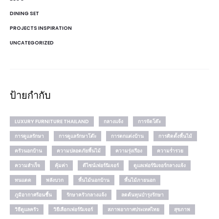
DINING SET
PROJECTS INSPIRATION
UNCATEGORIZED
ป้ายกำกับ
LUXURY FURNITURE THAILAND
กลางแจ้ง
การจัดโต๊ะ
การดูแลรักษา
การดูแลรักษาโต๊ะ
การตกแต่งบ้าน
การติดตั้งพื้นไม้
ครัวนอกบ้าน
ความปลอดภัยพื้นไม้
ความรุ่งเรือง
ความร่ำรวย
ความสำเร็จ
คุ้มค่า
ดีไซน์เฟอร์นิเจอร์
ดูแลเฟอร์นิเจอร์กลางแจ้ง
ทนแดด
พลังบวก
พื้นไม้นอกบ้าน
พื้นไม้ภายนอก
ภูมิอากาศร้อนชื้น
รักษาครัวกลางแจ้ง
ลดต้นทุนบำรุงรักษา
วิธีดูแลครัว
วิธีเลือกเฟอร์นิเจอร์
สภาพอากาศประเทศไทย
สุขภาพ