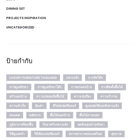
DINING SET
PROJECTS INSPIRATION
UNCATEGORIZED
ป้ายกำกับ
LUXURY FURNITURE THAILAND
กลางแจ้ง
การจัดโต๊ะ
การดูแลรักษา
การดูแลรักษาโต๊ะ
การตกแต่งบ้าน
การติดตั้งพื้นไม้
ครัวนอกบ้าน
ความปลอดภัยพื้นไม้
ความรุ่งเรือง
ความร่ำรวย
ความสำเร็จ
คุ้มค่า
ดีไซน์เฟอร์นิเจอร์
ดูแลเฟอร์นิเจอร์กลางแจ้ง
ทนแดด
พลังบวก
พื้นไม้นอกบ้าน
พื้นไม้ภายนอก
ภูมิอากาศร้อนชื้น
รักษาครัวกลางแจ้ง
ลดต้นทุนบำรุงรักษา
วิธีดูแลครัว
วิธีเลือกเฟอร์นิเจอร์
สภาพอากาศประเทศไทย
สุขภาพ