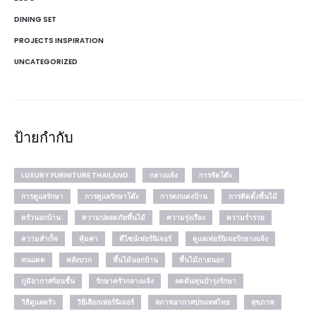
DINING SET
PROJECTS INSPIRATION
UNCATEGORIZED
ป้ายกำกับ
LUXURY FURNITURE THAILAND
กลางแจ้ง
การจัดโต๊ะ
การดูแลรักษา
การดูแลรักษาโต๊ะ
การตกแต่งบ้าน
การติดตั้งพื้นไม้
ครัวนอกบ้าน
ความปลอดภัยพื้นไม้
ความรุ่งเรือง
ความร่ำรวย
ความสำเร็จ
คุ้มค่า
ดีไซน์เฟอร์นิเจอร์
ดูแลเฟอร์นิเจอร์กลางแจ้ง
ทนแดด
พลังบวก
พื้นไม้นอกบ้าน
พื้นไม้ภายนอก
ภูมิอากาศร้อนชื้น
รักษาครัวกลางแจ้ง
ลดต้นทุนบำรุงรักษา
วิธีดูแลครัว
วิธีเลือกเฟอร์นิเจอร์
สภาพอากาศประเทศไทย
สุขภาพ