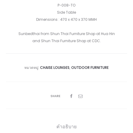
P-008-TO
Side Table
Dimensions : 470 x 470 x 370 MMH
Sunbedthai from Shun Thai Furniture Shop at Hua Hin
and Shun Thai Furniture Shop at CDC.
หมวดหมู่:
CHAISE LOUNGES
,
OUTDOOR FURNITURE
SHARE
คำอธิบาย