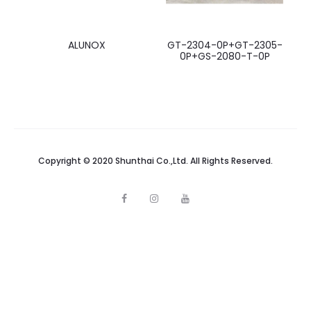
ALUNOX
GT-2304-0P+GT-2305-
0P+GS-2080-T-0P
Copyright © 2020 Shunthai Co.,Ltd. All Rights Reserved.
F
I
Y
a
n
o
c
s
u
e
t
t
b
a
u
o
g
b
o
r
e
k
a
m