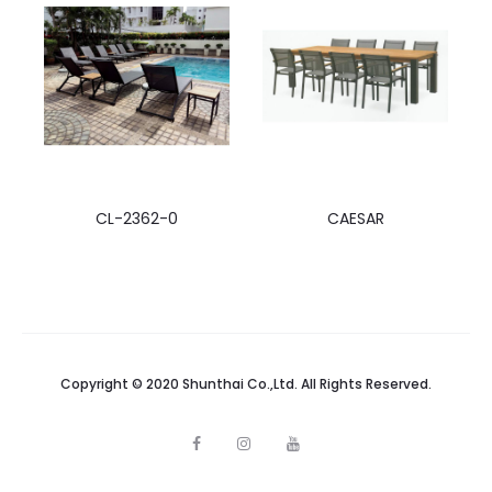
CL-2362-0
CAESAR
Copyright © 2020 Shunthai Co.,Ltd. All Rights Reserved.
F
I
Y
a
n
o
c
s
u
e
t
t