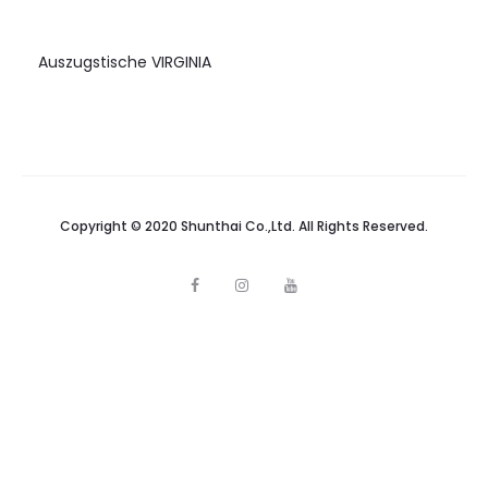
Auszugstische VIRGINIA
Copyright © 2020 Shunthai Co.,Ltd. All Rights Reserved.
F
I
Y
a
n
o
c
s
u
e
t
t
b
a
u
o
g
b
o
r
e
k
a
m