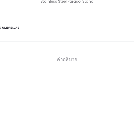
Stainless Steel Parasol Stand
E
,
UMBRELLAS
คำอธิบาย