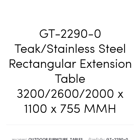
GT-2290-0
Teak/Stainless Steel
Rectangular Extension
Table
3200/2600/2000 x
1100 x 755 MMH
หมวดหมู่:
OUTDOOR FURNITURE
,
TABLES
ป้ายกำกับ:
GT-2290-0