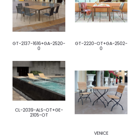
GT-2137-1616+GA-2520-
GT-2220-OT+GA-2502-
0
0
CL-2039-ALS-OT+GE-
2105-OT
VENICE