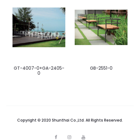
GT-4007-0+GA-2405-
GB-2551-0
0
Copyright © 2020 Shunthai Co.,Ltd. All Rights Reserved.
F
I
Y